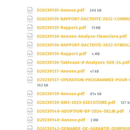
Documents
File
D20230135-Annexe.pdf
206 kB
size:
D20230135-RAPPORT-DACTIVITE-2022-COMM
File
D20230135-Rapport.pdf
11 MB
size:
D20230136-Annexe-Analyse-Financiere.pdf
D20230136-RAPPORT-DACTIVITE-2022-SYNDI
File
D20230136-Rapport.pdf
4 MB
size:
D20230136-Tableaux-d-Analyses-SDE-24.pd
File
D20230137-Annexe.pdf
41 kB
size:
D20230137-OPERATION-PROGRAMMEE-POUR-L
163 kB
File
D20230139-Annexe.pdf
814 kB
size:
File
D20230139-DM2-2023-EXECUTOIRE.pdf
127 k
size:
D20230140-ADOPTION-BP-2024-DELIB.pdf
File
D20230140-Annexe.pdf
2 MB
size:
D20230142-DEMANDE-DE-GARANTIE-DEMPRUN