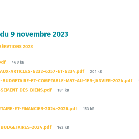
l du 9 novembre 2023
IBÉRATIONS 2023
File
pdf
468 kB
size:
File
AUX-ARTICLES-6232-6257-ET-6234.pdf
201 kB
size:
BUDGETAIRE-ET-COMPTABLE-M57-AU-1ER-JANVIER-2024.pdf
File
SSEMENT-DES-BIENS.pdf
181 kB
size:
File
AIRE-ET-FINANCIER-2024-2026.pdf
153 kB
size:
File
-BUDGETAIRES-2024.pdf
142 kB
size: