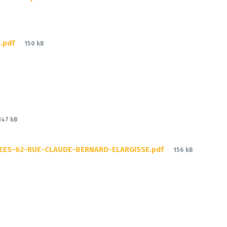
size:
File
.pdf
150 kB
size:
File
147 kB
size:
File
UEES-62-RUE-CLAUDE-BERNARD-ELARGISSE.pdf
156 kB
size: