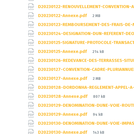
size:
D20230122-RENOUVELLEMENT-CONVENTION-AV
File
D20230122-Annexe.pdf
2 MB
size:
D20230123-REMBOURSEMENT-DES-FRAIS-DE-
D20230124-DESIGNATION-DUN-REFERENT-DE
D20230125-SIGNATURE-PROTOCOLE-TRANSACT
File
D20230125-Annexe.pdf
214 kB
size:
D20230126-REDEVANCE-DES-TERRASSES-SIT
D20230127-CONVENTION-CADRE-PLURIANNUE
File
D20230127-Annexe.pdf
2 MB
size:
D20230128-DORDONHA-REGLEMENT-APPEL-A-
File
D20230128-Annexe.pdf
807 kB
size:
D20230129-DENOMINATION-DUNE-VOIE-ROUT
File
D20230129-Annexe.pdf
94 kB
size:
D20230130-DENOMINATION-DUNE-VOIE-IMPA
File
D20230130-Annexe.pdf
143 kB