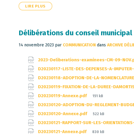
LIRE PLUS
Délibérations du conseil municipa
14 novembre 2023
par
COMMUNICATION
dans
ARCHIVE DÉL
Documents
2023-Deliberations-examinees-CM-09-NOV.
D20230117-LISTE-DES-DEPENSES-A-IMPUTER-
D20230118-ADOPTION-DE-LA-NOMENCLATURE-
D20230119-FIXATION-DE-LA-DUREE-DAMORTI
File
D20230119-Annexe.pdf
151 kB
size:
D20230120-ADOPTION-DU-REGLEMENT-BUDGET
File
D20230120-Annexe.pdf
522 kB
size:
D20230121-RAPPORT-SUR-LES-ORIENTATIONS
File
D20230121-Annexe.pdf
830 kB