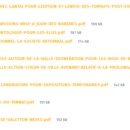
EC-LANTAI-POUR-LEDITION-ET-LENVOI-DES-FORFAITS-POST-ST
File
MISSIONS-MISE-A-JOUR-DES-BAREMES.pdf
198 kB
size:
File
ONTOLOGUE-POUR-LES-ELUS.pdf
187 kB
size:
File
IONNEL-LA-SOCIETE-ARTOMBAL.pdf
174 kB
size:
UEES-AUTOUR-DE-LA-HALLE-EXONERATION-POUR-LES-MOIS-DE-
LLE-ACTION-COEUR-DE-VILLE-AVENANT-RELATIF-A-LA-PROLON
File
CANDIDATURE-POUR-EXPOSITIONS-TEMPORAIRES.pdf
142 kB
size:
File
E-DU-TANNAT.pdf
151 kB
size:
File
SSE-VALETTON-NEVEU.pdf
152 kB
size: