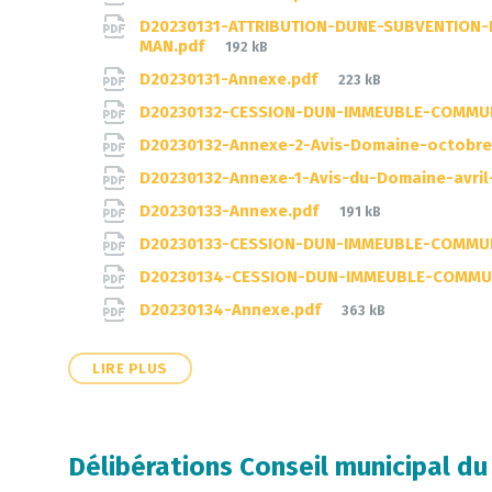
size:
D20230131-ATTRIBUTION-DUNE-SUBVENTION
File
MAN.pdf
192 kB
size:
File
D20230131-Annexe.pdf
223 kB
size:
D20230132-CESSION-DUN-IMMEUBLE-COMMUNA
D20230132-Annexe-2-Avis-Domaine-octobre
D20230132-Annexe-1-Avis-du-Domaine-avril
File
D20230133-Annexe.pdf
191 kB
size:
D20230133-CESSION-DUN-IMMEUBLE-COMMUN
D20230134-CESSION-DUN-IMMEUBLE-COMMU
File
D20230134-Annexe.pdf
363 kB
size:
LIRE PLUS
Délibérations Conseil municipal d