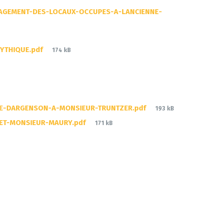
NAGEMENT-DES-LOCAUX-OCCUPES-A-LANCIENNE-
File
YTHIQUE.pdf
174 kB
size:
File
VE-DARGENSON-A-MONSIEUR-TRUNTZER.pdf
193 kB
size:
File
ET-MONSIEUR-MAURY.pdf
171 kB
size: