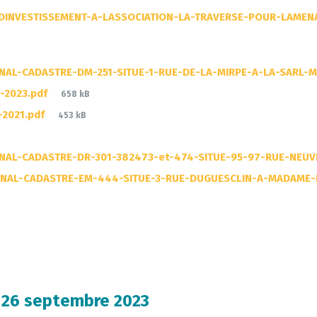
-DINVESTISSEMENT-A-LASSOCIATION-LA-TRAVERSE-POUR-LAME
L-CADASTRE-DM-251-SITUE-1-RUE-DE-LA-MIRPE-A-LA-SARL-M
File
-2023.pdf
658 kB
size:
File
-2021.pdf
453 kB
size:
AL-CADASTRE-DR-301-382473-et-474-SITUE-95-97-RUE-NEU
NAL-CADASTRE-EM-444-SITUE-3-RUE-DUGUESCLIN-A-MADAME-
u 26 septembre 2023