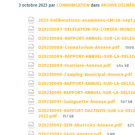
3 octobre 2023
par
COMMUNICATION
dans
ARCHIVE DÉLIBÉ
Documents
2023-Deliberations-examinees-CM-26-sept.
D20230087-DELEGATION-DU-CONSEIL-MUNICIP
D20230088-RAPPORT-ANNUEL-SUR-LA-DELEG
File
D20230088-Crematorium-Annexe.pdf
1000
size:
D20230089-RAPPORT-ANNUEL-SUR-LA-DELEGA
File
D20230089-Fourriere-Annexe.pdf
464 kB
size:
D20230090-Camping-municipal-Annexe.pdf
D20230090-RAPPORT-ANNUEL-SUR-LA-DELEGA
D20230091-RAPPORT-ANNUEL-SUR-LA-DELEGA
File
D20230091-Guinguette-Annexe.pdf
507 kB
size:
D20230092-RAPPORT-DACTIVITE-SUR-LA-DEL
File
2022.pdf
157 kB
size:
File
D20230092-SEM-Abattoirs-Annexe.pdf
621
siz
File
D20230093-SAGS-Annexe.pdf
5 MB