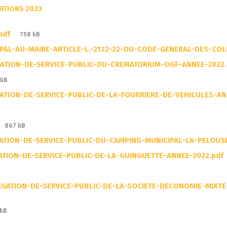
RATIONS 2023
File
pdf
758 kB
size:
AL-AU-MAIRE-ARTICLE-L.-2122-22-DU-CODE-GENERAL-DES-COLLE
ATION-DE-SERVICE-PUBLIC-DU-CREMATORIUM-OGF-ANNEE-2022
 kB
TION-DE-SERVICE-PUBLIC-DE-LA-FOURRIERE-DE-VEHICULES-AN
File
867 kB
size:
TION-DE-SERVICE-PUBLIC-DU-CAMPING-MUNICIPAL-LA-PELOUS
TION-DE-SERVICE-PUBLIC-DE-LA-GUINGUETTE-ANNEE-2022.pdf
EGATION-DE-SERVICE-PUBLIC-DE-LA-SOCIETE-DECONOMIE-MIXT
 kB
e: