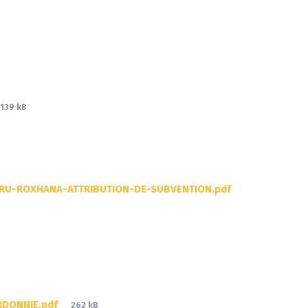
File
139 kB
size:
File
RU-ROXHANA-ATTRIBUTION-DE-SUBVENTION.pdf
size:
File
RDONNIE.pdf
262 kB