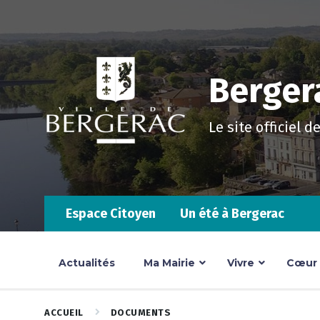
Skip
Skip
Skip
to
to
to
content
main
footer
navigation
Bergera
Le site officiel d
Espace Citoyen
Un été à Bergerac
Actualités
Ma Mairie
Vivre
Cœur d
ACCUEIL
DOCUMENTS