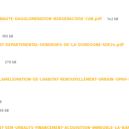
File
UNAUTE-DAGGLOMERATION-BERGERACOISE-CAB.pdf
142 kB
size:
File
183 kB
size:
CAT-DEPARTEMENTAL-DENERGIES-DE-LA-DORDOGNE-SDE24.pdf
File
f
279 kB
size:
AMELIORATION-DE-LHABITAT-RENOUVELLEMENT-URBAIN-OPAH-
B
File
80 kB
size:
T-SEM-URBALYS-FINANCEMENT-ACQUISITION-IMMEUBLE-LA-BA