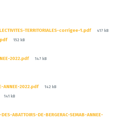
File
CTIVITES-TERRITORIALES-corrigee-1.pdf
417 kB
size:
File
.pdf
152 kB
size:
File
NEE-2022.pdf
147 kB
size:
File
E-ANNEE-2022.pdf
142 kB
size:
File
141 kB
size:
E-DES-ABATTOIRS-DE-BERGERAC-SEMAB-ANNEE-