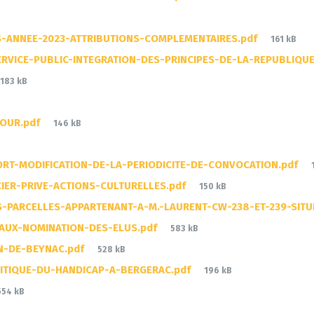
File
-ANNEE-2023-ATTRIBUTIONS-COMPLEMENTAIRES.pdf
161 kB
size:
RVICE-PUBLIC-INTEGRATION-DES-PRINCIPES-DE-LA-REPUBLIQUE
File
183 kB
size:
File
JOUR.pdf
146 kB
size:
RT-MODIFICATION-DE-LA-PERIODICITE-DE-CONVOCATION.pdf
File
IER-PRIVE-ACTIONS-CULTURELLES.pdf
150 kB
size:
S-PARCELLES-APPARTENANT-A-M.-LAURENT-CW-238-ET-239-SIT
File
IAUX-NOMINATION-DES-ELUS.pdf
583 kB
size:
File
ON-DE-BEYNAC.pdf
528 kB
size:
File
ITIQUE-DU-HANDICAP-A-BERGERAC.pdf
196 kB
size:
File
554 kB
size: