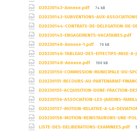
File
D20230143-Annexe.pdf
74 kB
size:
D20230143-SUBVENTIONS-AUX-ASSOCIATIONS
D20230144-CONTRATS-DE-DELEGATION-DE-SE
D20230145-ENGAGEMENTS-VACATAIRES.pdf
File
D20230146-Annexe-1.pdf
70 kB
size:
D20230146-TABLEAU-DES-EFFECTIFS-MISE-A-
File
D20230148-Annexe.pdf
100 kB
size:
D20230150-COMMISSION-MUNICIPALE-DU-SPO
D20230151-RECOURS-AU-PARTENARIAT-FINANC
D20230155-ACQUISITION-DUNE-FRACTION-DE
D20230156-ASSOCIATION-LES-JARDINS-FAMIL
D20230157-MOTION-RELATIVE-A-LA-DEVIATI
D20230158-MOTION-REINSTAURONS-UNE-POL
LISTE-DES-DELIBERATIONS-EXAMINEES.pdf