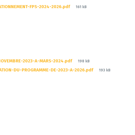
File
ATIONNEMENT-FPS-2024-2026.pdf
161 kB
size:
File
NOVEMBRE-2023-A-MARS-2024.pdf
198 kB
size:
File
GATION-DU-PROGRAMME-DE-2023-A-2026.pdf
193 kB
size: