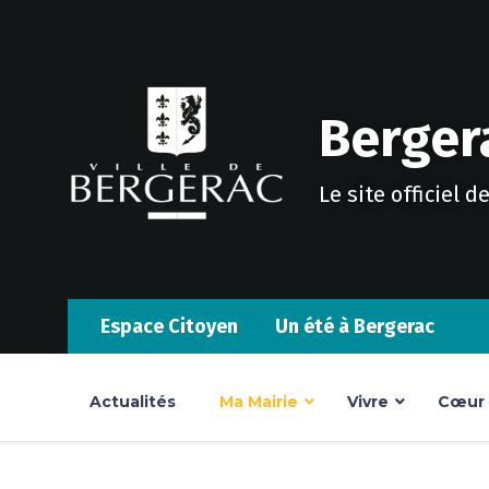
Skip
Skip
Skip
to
to
to
content
main
footer
navigation
Bergera
Le site officiel d
Espace Citoyen
Un été à Bergerac
Actualités
Ma Mairie
Vivre
Cœur d