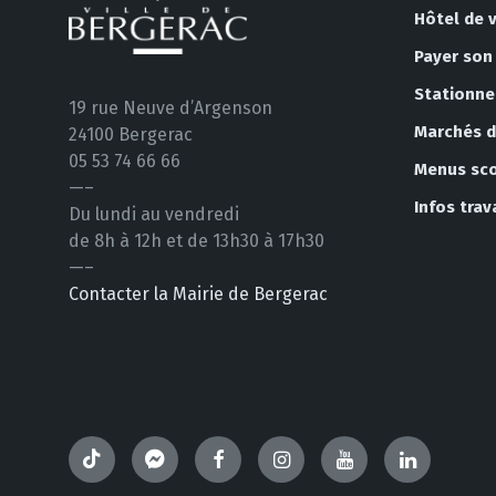
Hôtel de v
Payer son
Stationn
19 rue Neuve d’Argenson
Marchés de
24100 Bergerac
05 53 74 66 66
Menus sco
—–
Infos tra
Du lundi au vendredi
de 8h à 12h et de 13h30 à 17h30
—–
Contacter la Mairie de Bergerac
TikTok
Messenger
Facebook
Instagram
YouTube
LinkedIn