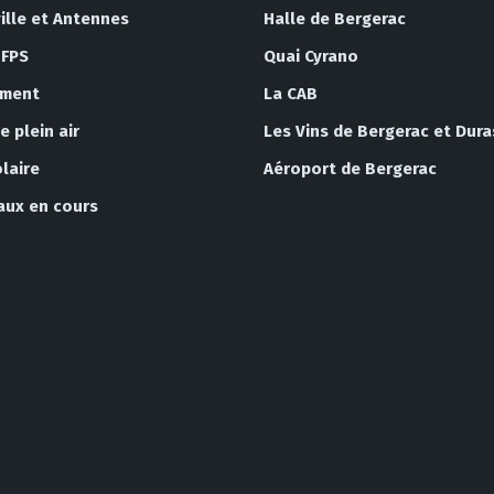
ille et Antennes
Halle de Bergerac
 FPS
Quai Cyrano
ement
La CAB
 plein air
Les Vins de Bergerac et Dura
laire
Aéroport de Bergerac
vaux en cours