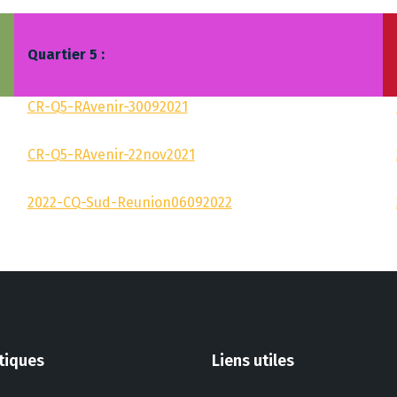
Quartier 5 :
CR-Q5-RAvenir-30092021
CR-Q5-RAvenir-22nov2021
2022-CQ-Sud-Reunion06092022
atiques
Liens utiles