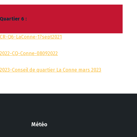
Quartier 6 :
CR-Q6-LaConne-17sept2021
2022-CQ-Conne-08092022
2023-Conseil de quartier La Conne mars 2023
Météo