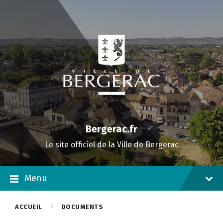
Skip
Skip
Skip
to
to
to
content
main
footer
navigation
Bergerac.fr
Le site officiel de la Ville de Bergerac
Menu
ACCUEIL
DOCUMENTS