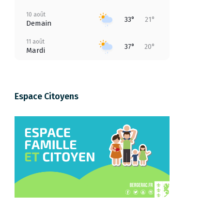
10 août
33°
21°
Demain
11 août
37°
20°
Mardi
12 août
39°
20°
Mercredi
Espace Citoyens
13 août
41°
24°
Jeudi
14 août
41°
21°
Vendredi
15 août
35°
19°
Samedi