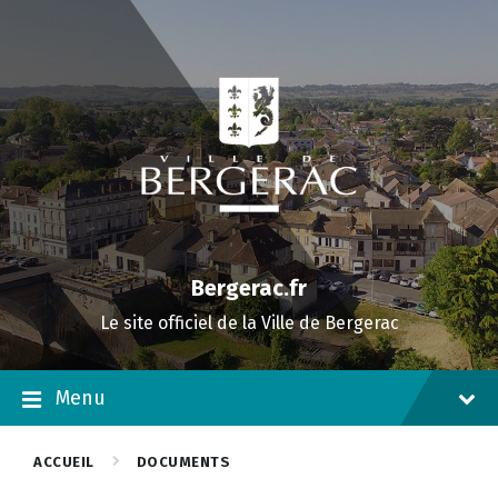
Skip
Skip
Skip
to
to
to
content
main
footer
navigation
Bergerac.fr
Le site officiel de la Ville de Bergerac
Menu
ACCUEIL
DOCUMENTS