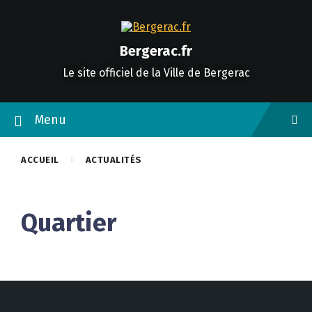
Skip
Skip
Skip
to
to
to
content
main
footer
navigation
Bergerac.fr
Le site officiel de la Ville de Bergerac
Menu
ACCUEIL
ACTUALITÉS
Quartier