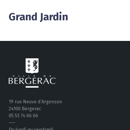
Grand Jardin
19 rue Neuve d’Argenson
24100 Bergerac
05 53 74 66 66
—–
Du lundi au vendredi