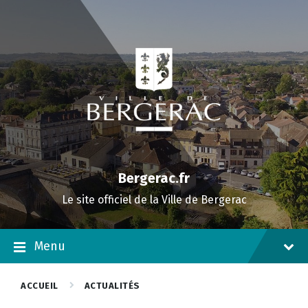
Skip
Skip
Skip
to
to
to
content
main
footer
navigation
Bergerac.fr
Le site officiel de la Ville de Bergerac
Menu
ACCUEIL
ACTUALITÉS