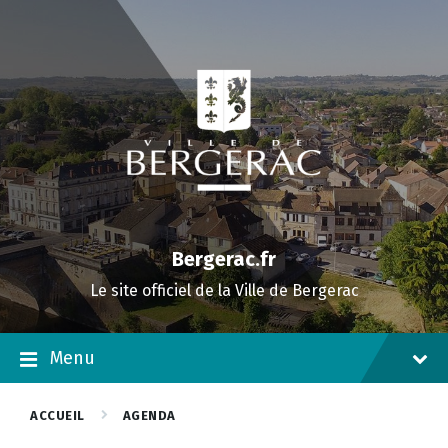
Skip
Skip
Skip
to
to
to
content
main
footer
navigation
Bergerac.fr
Le site officiel de la Ville de Bergerac
Menu
ACCUEIL
AGENDA