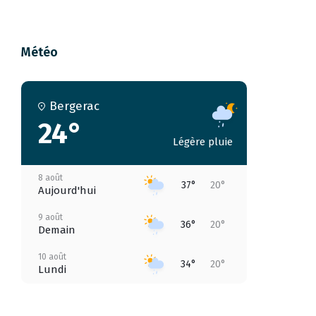
Météo
Bergerac
24°
Légère pluie
8 août
37°
20°
Aujourd'hui
9 août
36°
20°
Demain
10 août
34°
20°
Lundi
11 août
35°
19°
Mardi