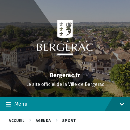
Skip
Skip
Skip
to
to
to
content
main
footer
navigation
Bergerac.fr
Le site officiel de la Ville de Bergerac
Menu
ACCUEIL
AGENDA
SPORT