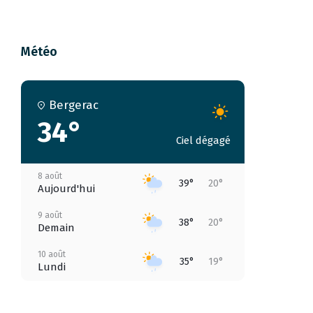
Météo
Bergerac
34°
Ciel dégagé
8 août
39°
20°
Aujourd'hui
9 août
38°
20°
Demain
10 août
35°
19°
Lundi
11 août
37°
18°
Mardi