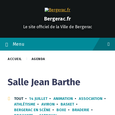
Skip
Skip
Skip
to
to
to
content
main
footer
navigation
Bergerac.fr
Le site officiel de la Ville de Bergerac
Menu
ACCUEIL
AGENDA
Salle Jean Barthe
TOUT
14 JUILLET
ANIMATION
ASSOCIATION
ATHLÉTISME
AVIRON
BASKET
BERGERAC EN SCÈNE
BOXE
BRADERIE