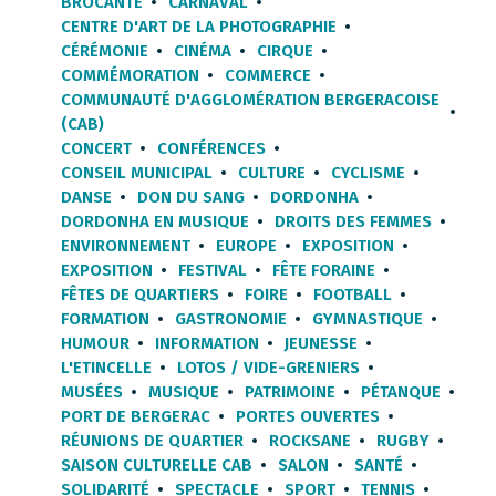
BROCANTE
CARNAVAL
CENTRE D'ART DE LA PHOTOGRAPHIE
CÉRÉMONIE
CINÉMA
CIRQUE
COMMÉMORATION
COMMERCE
COMMUNAUTÉ D'AGGLOMÉRATION BERGERACOISE
(CAB)
CONCERT
CONFÉRENCES
CONSEIL MUNICIPAL
CULTURE
CYCLISME
DANSE
DON DU SANG
DORDONHA
DORDONHA EN MUSIQUE
DROITS DES FEMMES
ENVIRONNEMENT
EUROPE
EXPOSITION
EXPOSITION
FESTIVAL
FÊTE FORAINE
FÊTES DE QUARTIERS
FOIRE
FOOTBALL
FORMATION
GASTRONOMIE
GYMNASTIQUE
HUMOUR
INFORMATION
JEUNESSE
L'ETINCELLE
LOTOS / VIDE-GRENIERS
MUSÉES
MUSIQUE
PATRIMOINE
PÉTANQUE
PORT DE BERGERAC
PORTES OUVERTES
RÉUNIONS DE QUARTIER
ROCKSANE
RUGBY
SAISON CULTURELLE CAB
SALON
SANTÉ
SOLIDARITÉ
SPECTACLE
SPORT
TENNIS