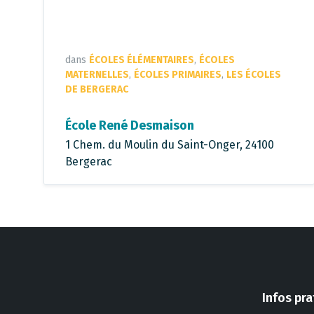
dans
ÉCOLES ÉLÉMENTAIRES
,
ÉCOLES
MATERNELLES
,
ÉCOLES PRIMAIRES
,
LES ÉCOLES
DE BERGERAC
École René Desmaison
1 Chem. du Moulin du Saint-Onger, 24100
Bergerac
Infos pr