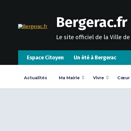
Skip
Skip
Skip
to
to
to
content
main
footer
Bergerac.fr
navigation
Le site officiel de la Ville d
Espace Citoyen
Un été à Bergerac
Actualités
Ma Mairie
Vivre
Cœur d