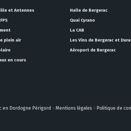
ille et Antennes
Halle de Bergerac
 FPS
Quai Cyrano
ement
La CAB
 plein air
Les Vins de Bergerac et Dura
laire
Aéroport de Bergerac
vaux en cours
erac en Dordogne Périgord
-
Mentions légales
-
Politique de co