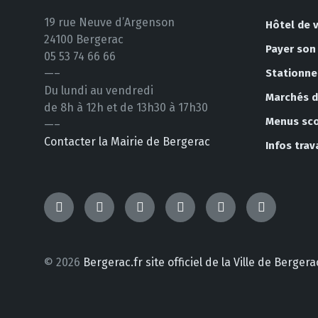
19 rue Neuve d’Argenson
Hôtel de v
24100 Bergerac
Payer son
05 53 74 66 66
—–
Stationn
Du lundi au vendredi
Marchés de
de 8h à 12h et de 13h30 à 17h30
Menus sco
—–
Contacter la Mairie de Bergerac
Infos tra
TikTok
Messenger
Facebook
Instagram
YouTube
LinkedIn
© 2026
Bergerac.fr site officiel de la Ville de Berg