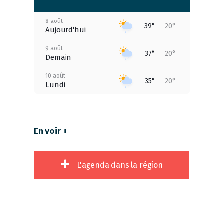
8 août
39°
20°
Aujourd'hui
9 août
37°
20°
Demain
10 août
35°
20°
Lundi
11 août
37°
19°
Mardi
En voir +
12 août
38°
22°
Mercredi
13 août
41°
23°
L'agenda dans la région
Jeudi
14 août
40°
21°
Vendredi