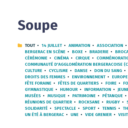
Soupe
TOUT
14 JUILLET
ANIMATION
ASSOCIATION
BERGERAC EN SCÈNE
BOXE
BRADERIE
BROC
CÉRÉMONIE
CINÉMA
CIRQUE
COMMÉMORATI
COMMUNAUTÉ D'AGGLOMÉRATION BERGERACOISE (C
CULTURE
CYCLISME
DANSE
DON DU SANG
DROITS DES FEMMES
ENVIRONNEMENT
EUROPE
FÊTE FORAINE
FÊTES DE QUARTIERS
FOIRE
F
GYMNASTIQUE
HUMOUR
INFORMATION
JEUN
MUSÉES
MUSIQUE
PATRIMOINE
PÉTANQUE
RÉUNIONS DE QUARTIER
ROCKSANE
RUGBY
SOLIDARITÉ
SPECTACLE
SPORT
TENNIS
TH
UN ÉTÉ À BERGERAC
UNE
VIDE GRENIER
VISI