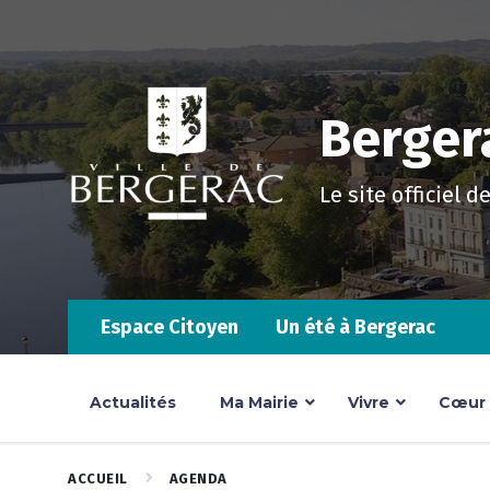
Skip
Skip
Skip
to
to
to
content
main
footer
navigation
Bergera
Le site officiel d
Espace Citoyen
Un été à Bergerac
Actualités
Ma Mairie
Vivre
Cœur d
ACCUEIL
AGENDA