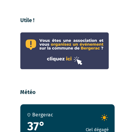
Utile !
Météo
Bergerac
37°
Ciel dégagé