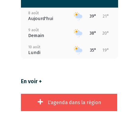
8 août
39°
21°
Aujourd'hui
9 août
38°
20°
Demain
10 août
35°
19°
Lundi
11 août
37°
18°
Mardi
En voir +
12 août
39°
21°
Mercredi
13 août
41°
22°
L'agenda dans la région
Jeudi
14 août
40°
20°
Vendredi