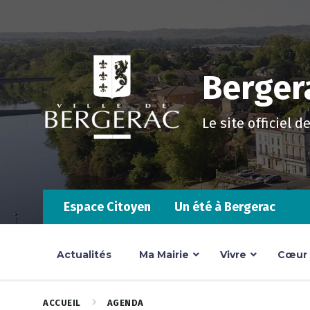
Skip
Skip
Skip
to
to
to
content
main
footer
navigation
Bergera
Le site officiel d
Espace Citoyen
Un été à Bergerac
Actualités
Ma Mairie
Vivre
Cœur d
ACCUEIL
AGENDA