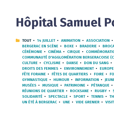
Hôpital Samuel P
TOUT
14 JUILLET
ANIMATION
ASSOCIATION
BERGERAC EN SCÈNE
BOXE
BRADERIE
BROC
CÉRÉMONIE
CINÉMA
CIRQUE
COMMÉMORATI
COMMUNAUTÉ D'AGGLOMÉRATION BERGERACOISE (C
CULTURE
CYCLISME
DANSE
DON DU SANG
DROITS DES FEMMES
ENVIRONNEMENT
EUROPE
FÊTE FORAINE
FÊTES DE QUARTIERS
FOIRE
F
GYMNASTIQUE
HUMOUR
INFORMATION
JEUN
MUSÉES
MUSIQUE
PATRIMOINE
PÉTANQUE
RÉUNIONS DE QUARTIER
ROCKSANE
RUGBY
SOLIDARITÉ
SPECTACLE
SPORT
TENNIS
TH
UN ÉTÉ À BERGERAC
UNE
VIDE GRENIER
VISI