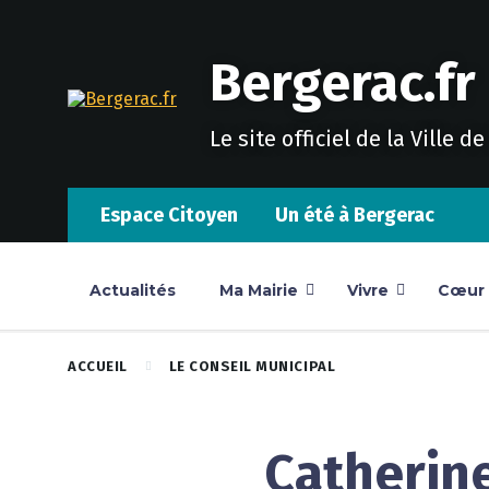
Skip
Skip
Skip
to
to
to
content
main
footer
Bergerac.fr
navigation
Le site officiel de la Ville d
Espace Citoyen
Un été à Bergerac
Actualités
Ma Mairie
Vivre
Cœur d
ACCUEIL
LE CONSEIL MUNICIPAL
Catherin