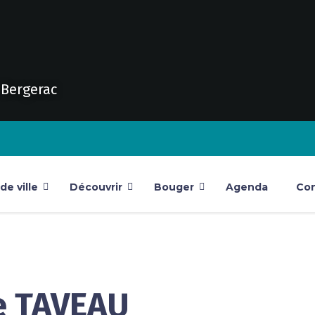
e Bergerac
e ville
Découvrir
Bouger
Agenda
Con
e TAVEAU