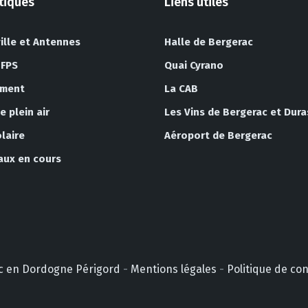
atiques
Liens utiles
ille et Antennes
Halle de Bergerac
 FPS
Quai Cyrano
ement
La CAB
 plein air
Les Vins de Bergerac et Dura
laire
Aéroport de Bergerac
vaux en cours
erac en Dordogne Périgord
-
Mentions légales
-
Politique de co