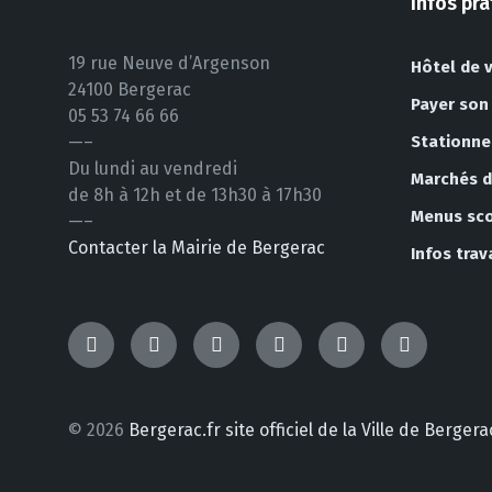
Infos pr
19 rue Neuve d’Argenson
Hôtel de v
24100 Bergerac
Payer son
05 53 74 66 66
—–
Stationn
Du lundi au vendredi
Marchés de
de 8h à 12h et de 13h30 à 17h30
Menus sco
—–
Contacter la Mairie de Bergerac
Infos tra
TikTok
Messenger
Facebook
Instagram
YouTube
LinkedIn
© 2026
Bergerac.fr site officiel de la Ville de Berg