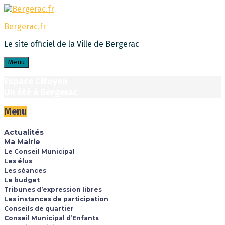
Skip
Skip
Skip
to
to
to
Bergerac.fr
content
main
footer
navigation
Le site officiel de la Ville de Bergerac
Menu
Espace Citoyen
Un été à Bergerac
Menu
Actualités
Ma Mairie
Le Conseil Municipal
Les élus
Les séances
Le budget
Tribunes d’expression libres
Les instances de participation
Conseils de quartier
Conseil Municipal d’Enfants