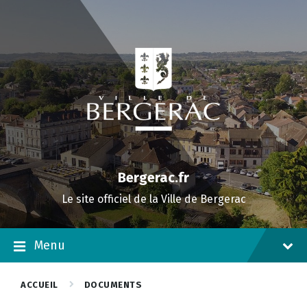
Skip
Skip
Skip
to
to
to
content
main
footer
navigation
Bergerac.fr
Le site officiel de la Ville de Bergerac
Menu
ACCUEIL
DOCUMENTS