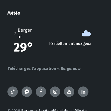
Météo
Berger
ac
29°
Partiellement nuageux
Téléchargez l’application
« Bergerac »
TikTok
Messenger
Facebook
Instagram
YouTube
LinkedIn
© 2026
Bergerac.fr site officiel de la Ville de