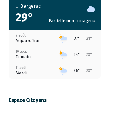
Bergerac
29°
Partiellement nuageux
9 août
37°
21°
Aujourd'hui
10 août
34°
20°
Demain
11 août
36°
20°
Mardi
12 août
38°
19°
Mercredi
Espace Citoyens
13 août
41°
24°
Jeudi
14 août
41°
21°
Vendredi