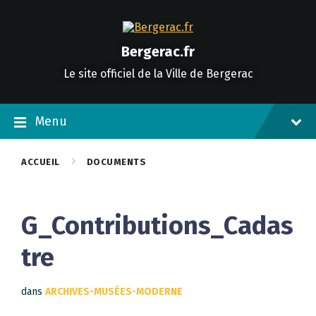
Skip
Skip
Skip
to
to
to
content
main
footer
navigation
Bergerac.fr
Le site officiel de la Ville de Bergerac
Menu
ACCUEIL
DOCUMENTS
G_Contributions_Cadas
tre
dans
ARCHIVES-MUSÉES-MODERNE