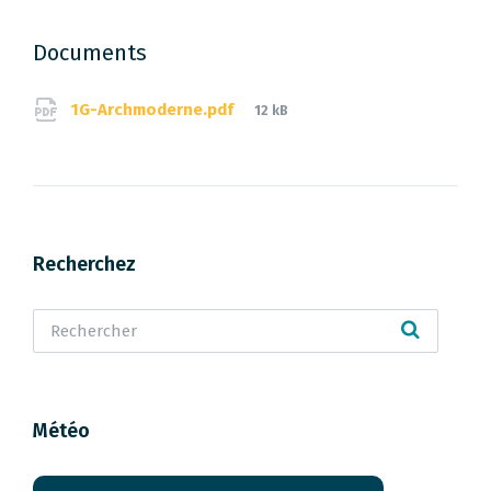
Documents
File
1G-Archmoderne.pdf
12 kB
size:
Recherchez
Météo