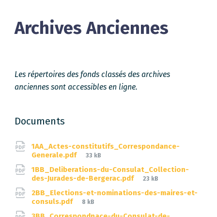
Archives Anciennes
Les répertoires des fonds classés des archives
anciennes sont accessibles en ligne.
Documents
1AA_Actes-constitutifs_Correspondance-
File
Generale.pdf
33 kB
size:
1BB_Deliberations-du-Consulat_Collection-
File
des-Jurades-de-Bergerac.pdf
23 kB
size:
2BB_Elections-et-nominations-des-maires-et-
File
consuls.pdf
8 kB
size:
3BB_Correspondnace-du-Consulat-de-