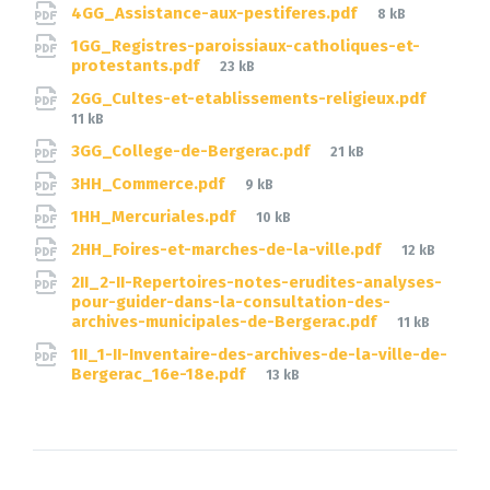
File
4GG_Assistance-aux-pestiferes.pdf
8 kB
size:
1GG_Registres-paroissiaux-catholiques-et-
File
protestants.pdf
23 kB
size:
File
2GG_Cultes-et-etablissements-religieux.pdf
size:
11 kB
File
3GG_College-de-Bergerac.pdf
21 kB
size:
File
3HH_Commerce.pdf
9 kB
size:
File
1HH_Mercuriales.pdf
10 kB
size:
File
2HH_Foires-et-marches-de-la-ville.pdf
12 kB
size:
2II_2-II-Repertoires-notes-erudites-analyses-
pour-guider-dans-la-consultation-des-
File
archives-municipales-de-Bergerac.pdf
11 kB
size:
1II_1-II-Inventaire-des-archives-de-la-ville-de-
File
Bergerac_16e-18e.pdf
13 kB
size: