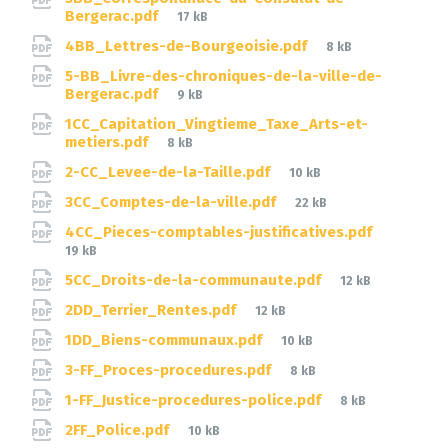
File
Bergerac.pdf
17 kB
size:
File
4BB_Lettres-de-Bourgeoisie.pdf
8 kB
size:
5-BB_Livre-des-chroniques-de-la-ville-de-
File
Bergerac.pdf
9 kB
size:
1CC_Capitation_Vingtieme_Taxe_Arts-et-
File
metiers.pdf
8 kB
size:
File
2-CC_Levee-de-la-Taille.pdf
10 kB
size:
File
3CC_Comptes-de-la-ville.pdf
22 kB
size:
File
4CC_Pieces-comptables-justificatives.pdf
size:
19 kB
File
5CC_Droits-de-la-communaute.pdf
12 kB
size:
File
2DD_Terrier_Rentes.pdf
12 kB
size:
File
1DD_Biens-communaux.pdf
10 kB
size:
File
3-FF_Proces-procedures.pdf
8 kB
size:
File
1-FF_Justice-procedures-police.pdf
8 kB
size:
File
2FF_Police.pdf
10 kB
size: