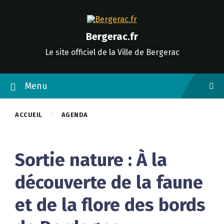
Skip
Skip
Skip
to
to
to
content
main
footer
navigation
Bergerac.fr
Le site officiel de la Ville de Bergerac
Menu
ACCUEIL
AGENDA
Sortie nature : À la
découverte de la faune
et de la flore des bords