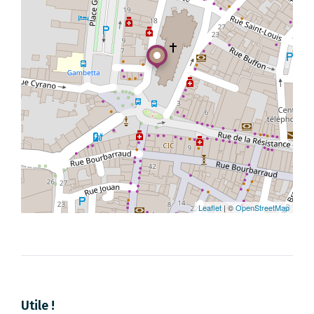
Leaflet
| ©
OpenStreetMap
Utile !