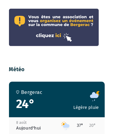
Météo
Bergerac
24°
Légère pluie
8 août
37°
20°
Aujourd'hui