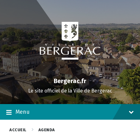
Skip
Skip
Skip
to
to
to
content
main
footer
navigation
Bergerac.fr
Le site officiel de la Ville de Bergerac
Menu
ACCUEIL
AGENDA