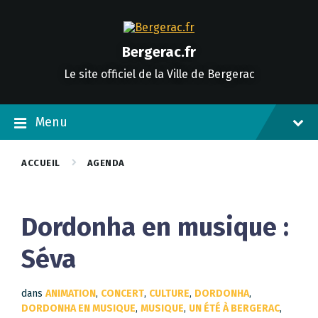
Skip
Skip
Skip
to
to
to
content
main
footer
navigation
Bergerac.fr
Le site officiel de la Ville de Bergerac
Menu
ACCUEIL
AGENDA
Dordonha en musique :
Séva
dans
ANIMATION
,
CONCERT
,
CULTURE
,
DORDONHA
,
DORDONHA EN MUSIQUE
,
MUSIQUE
,
UN ÉTÉ À BERGERAC
,