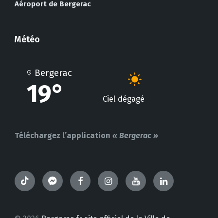
Aéroport de Bergerac
Météo
Bergerac
19°
Ciel dégagé
Téléchargez l’application
« Bergerac »
TikTok
Messenger
Facebook
Instagram
YouTube
LinkedIn