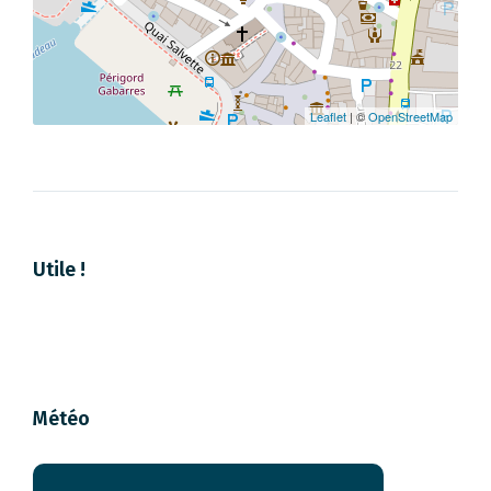
Leaflet
| ©
OpenStreetMap
Utile !
Météo