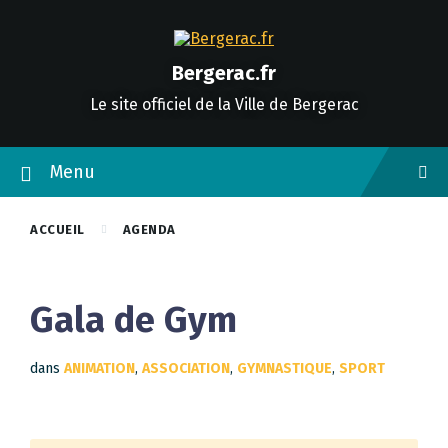
Skip
Skip
Skip
to
to
to
content
main
footer
navigation
Bergerac.fr
Le site officiel de la Ville de Bergerac
Menu
ACCUEIL
AGENDA
Gala de Gym
dans
ANIMATION
,
ASSOCIATION
,
GYMNASTIQUE
,
SPORT