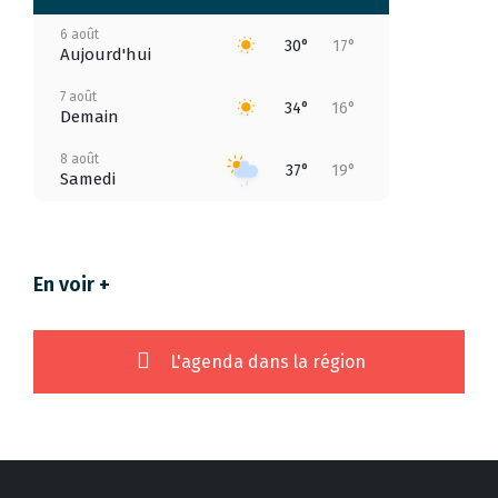
6 août
30°
17°
Aujourd'hui
7 août
34°
16°
Demain
8 août
37°
19°
Samedi
9 août
38°
21°
Dimanche
En voir +
10 août
33°
19°
Lundi
11 août
34°
18°
L'agenda dans la région
Mardi
12 août
38°
19°
Mercredi