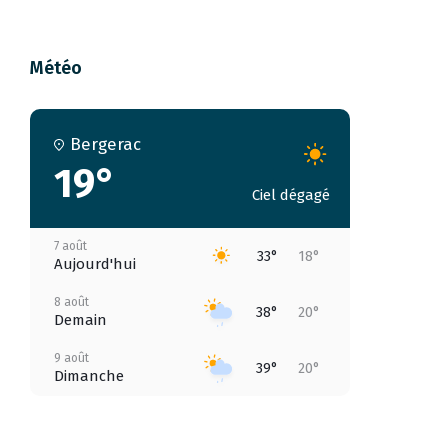
Météo
Bergerac
19°
Ciel dégagé
7 août
33°
18°
Aujourd'hui
8 août
38°
20°
Demain
9 août
39°
20°
Dimanche
10 août
35°
18°
Lundi