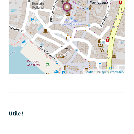
Leaflet
| ©
OpenStreetMap
Utile !