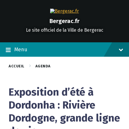
Skip
Skip
Skip
to
to
to
content
main
footer
navigation
Bergerac.fr
Le site officiel de la Ville de Bergerac
Menu
ACCUEIL
AGENDA
Exposition d’été à
Dordonha : Rivière
Dordogne, grande ligne