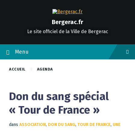
Skip
Skip
Skip
to
to
to
content
main
footer
navigation
Bergerac.fr
Le site officiel de la Ville de Bergerac
Menu
ACCUEIL
AGENDA
Don du sang spécial
« Tour de France »
dans
ASSOCIATION
,
DON DU SANG
,
TOUR DE FRANCE
,
UNE