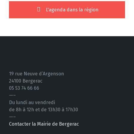
12 août
41°
23°
L'agenda dans la région
Mercredi
13 août
42°
21°
Jeudi
19 rue Neuve d’Argenson
24100 Bergerac
05 53 74 66 66
—–
Du lundi au vendredi
de 8h à 12h et de 13h30 à 17h30
—–
Contacter la Mairie de Bergerac