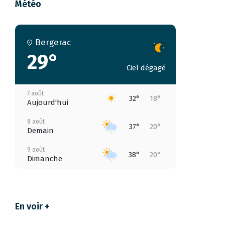
Météo
Bergerac
29°
Ciel dégagé
7 août
32°
18°
Aujourd'hui
8 août
37°
20°
Demain
9 août
38°
20°
Dimanche
10 août
34°
18°
Lundi
En voir +
11 août
38°
20°
Mardi