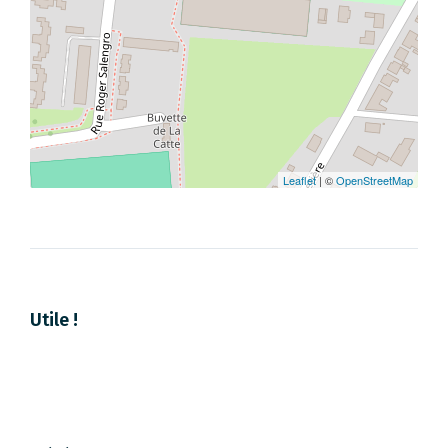
Leaflet
| ©
OpenStreetMap
Utile !